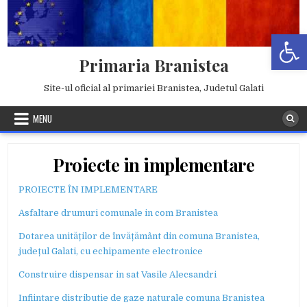
Skip
to
Deschide b
content
Primaria Branistea
Site-ul oficial al primariei Branistea, Judetul Galati
MENU
Proiecte in implementare
PROIECTE ÎN IMPLEMENTARE
Asfaltare drumuri comunale in com Branistea
Dotarea unităților de învățământ din comuna Branistea,
județul Galati, cu echipamente electronice
Construire dispensar in sat Vasile Alecsandri
Infiintare distributie de gaze naturale comuna Branistea